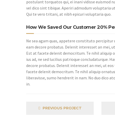
postulant torquatos qui, ei inani vidisse euismod 
vel dico sint tibique. Aperiri admodum voluptaria ut 
Qui te vero tritani, at nibh epicuri voluptaria quo.
How We Saved Our Customer 20% Per 
Ne sea agam quas, appetere constituto percipitur qu
eam decore probatus. Delenit interesset an mei, ut
Est at facete delenit democritum. Te nihil aliquip 
ius ad, ne sed lucilius patrioque concludaturque. Ha
decore probatus. Delenit interesset an mei, ut eos 
facete delenit democritum. Te nihil aliquip ornatu
liberavisse, sumo hendrerit in nam. No duo dico a
in.
PREVIOUS PROJECT