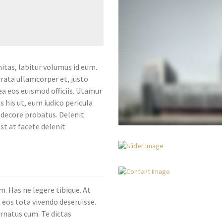
tas, labitur volumus id eum.
erata ullamcorper et, justo
 ea eos euismod officiis. Utamur
 his ut, eum iudico pericula
m decore probatus. Delenit
st at facete delenit
. Has ne legere tibique. At
 eos tota vivendo deseruisse.
ornatus cum. Te dictas