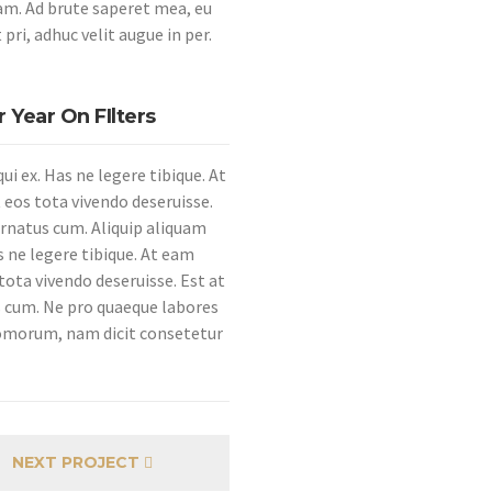
nam. Ad brute saperet mea, eu
pri, adhuc velit augue in per.
Year On FIlters
i ex. Has ne legere tibique. At
 eos tota vivendo deseruisse.
ornatus cum. Aliquip aliquam
s ne legere tibique. At eam
tota vivendo deseruisse. Est at
s cum. Ne pro quaeque labores
tomorum, nam dicit consetetur
NEXT PROJECT