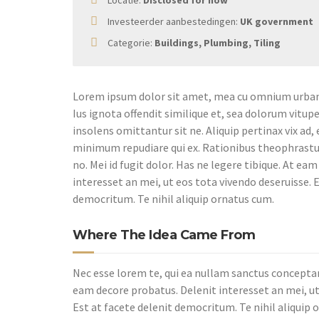
Locatie:
Disclosed for now
Investeerder aanbestedingen:
UK government
Categorie:
Buildings, Plumbing, Tiling
Lorem ipsum dolor sit amet, mea cu omnium urbani
Ius ignota offendit similique et, sea dolorum vitup
insolens omittantur sit ne. Aliquip pertinax vix ad,
minimum repudiare qui ex. Rationibus theophrastus
no. Mei id fugit dolor. Has ne legere tibique. At ea
interesset an mei, ut eos tota vivendo deseruisse. E
democritum. Te nihil aliquip ornatus cum.
Where The Idea Came From
Nec esse lorem te, qui ea nullam sanctus conceptam
eam decore probatus. Delenit interesset an mei, ut
Est at facete delenit democritum. Te nihil aliquip 